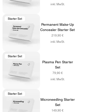
inkl. MwSt.
Starter Set
Permanent Make-Up
Concealer Starter Set
Preis
219,90 €
inkl. MwSt.
Starter Set
Plasma Pen Starter
Set
Preis
79,90 €
inkl. MwSt.
Starter Set
Microneedling Starter
Set
Preis
149,90 €