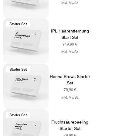
inkl. MwSt.
Starter Set
IPL Haarentfernung
Start Set
Preis
949,90 €
inkl. MwSt.
Starter Set
Henna Brows Starter
Set
Preis
79,90 €
inkl. MwSt.
Starter Set
Fruchtsäurepeeling
Starter Set
Preis
79,90 €