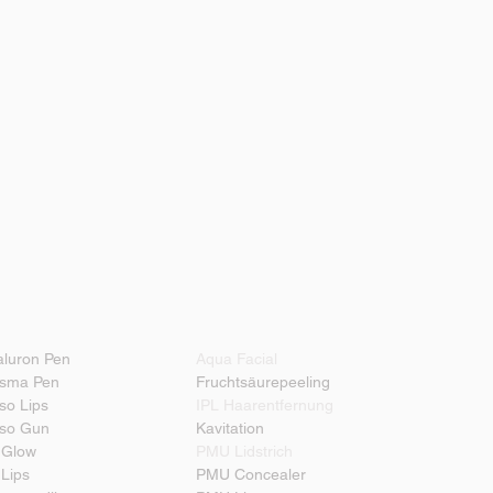
aluron Pen
Aqua Facial
asma Pen
Fruchtsäurepeeling
so Lips
IPL Haarentfernung
so Gun
Kavitation
 Glow
PMU Lidstrich
Lips
PMU Concealer