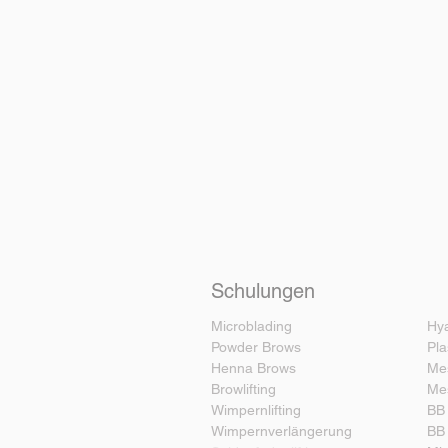
Schulungen
Microblading
Hy
Powder Brows
Pl
Henna Brows
Me
Browlifting
Me
Wimpernlifting
BB
Wimpernverlängerung
BB 