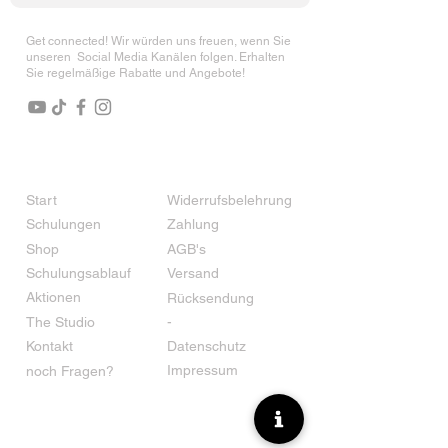
Get connected! Wir würden uns freuen, wenn Sie
unseren Social Media Kanälen folgen. Erhalten
Sie
regelmäßige Rabatte und Angebote!
Start
Widerrufsbelehrung
Schulungen
Zahlung
Shop
AGB's
Schulungsablauf
Versand
Aktionen
Rücksendung
The Studio
-
Kontakt
Datenschutz
Impressum
noch Fragen?