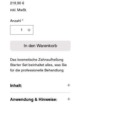
Preis
219,90 €
inkl. MwSt.
Anzahl
*
In den Warenkorb
Das kosmetische Zahnaufhellung
Starter Set beinhaltet alles, was Sie
für die professionelle Behandlung
Ihrer Kunden benötigen und ist die
perfekte Ergänzung zu unserer
Inhalt:
passenden kosmetische
Zahnaufhellung Schulung.
Kosmetik UV-Lampe
Anwendung & Hinweise:
10 Zahnschienen
Mit der kosmetischen Zahnaufhellung
Gel
können Sie Verfärbungen durch
Die enthaltenen Produkte dürfen nicht
Microstäbchen
genetische Faktoren, Speisen und