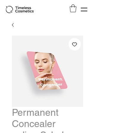
Permanent
Concealer